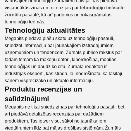
vadošajiem tehnoloģiju žurnāliem Latvijā. Tas piedāvā
visjaunākās ziņas un recenzijas par
tehnoloģiju tiešsaite
žurnāls
pasaulē, kā arī padomus un rokasgrāmatas
tehnoloģiju teemās.
Tehnoloģiju aktualitātes
Megabits piedāvā plašu skatu uz tehnoloģiju pasauli,
sniedzot informāciju par jaunākajiem izstrādājumiem,
uzņēmumiem un tendencēm. Žurnāls publicē rakstus par
tādām tēmām kā mākoņu datori, kiberdrošība, mobilās
tehnoloģijas un daudz ko citu. Žurnāla redaktori ir
industrijas eksperti, kas strādā, lai nodrošinātu, ka lasītāji
saņem visprecīzāko un aktuālo informāciju.
Produktu recenzijas un
salīdzinājumi
Megabits ne tikai sniedz ziņas par tehnoloģiju pasauli, bet
arī piedāvā detalizētas recenzijas par dažādiem
produktiem. Tas ietver visu, sākot no jaunākajiem
viedtālruņiem līdz pat mājas drošības sistēmām. Žurnāls