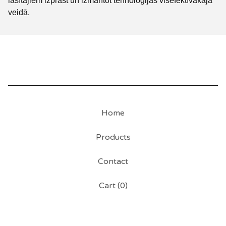
lasītājiem izprast un izmantot tehnoloģijas visefektīvākajā
veidā.
Home
Products
Contact
Cart (
0
)