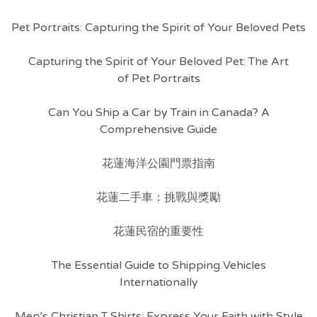
Pet Portraits: Capturing the Spirit of Your Beloved Pets
Capturing the Spirit of Your Beloved Pet: The Art
of Pet Portraits
Can You Ship a Car by Train in Canada? A
Comprehensive Guide
花蓮海洋公園門票指南
花蓮二手車：挑戰與獎勵
花蓮民宿的重要性
The Essential Guide to Shipping Vehicles
Internationally
Men’s Christian T Shirts: Express Your Faith with Style