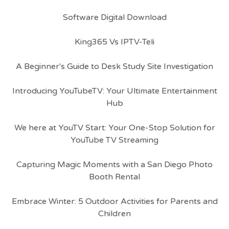
Software Digital Download
King365 Vs IPTV-Teli
A Beginner's Guide to Desk Study Site Investigation
Introducing YouTubeTV: Your Ultimate Entertainment
Hub
We here at YouTV Start: Your One-Stop Solution for
YouTube TV Streaming
Capturing Magic Moments with a San Diego Photo
Booth Rental
Embrace Winter: 5 Outdoor Activities for Parents and
Children