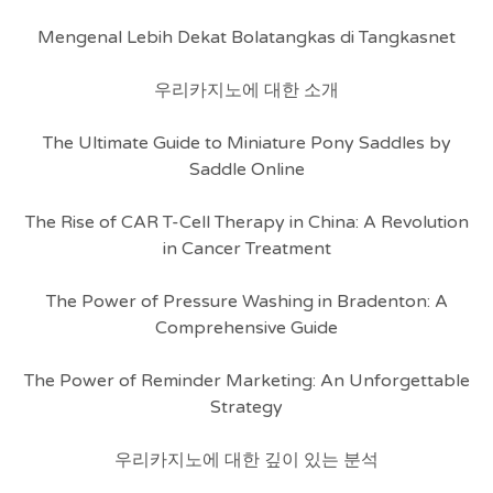
Mengenal Lebih Dekat Bolatangkas di Tangkasnet
우리카지노에 대한 소개
The Ultimate Guide to Miniature Pony Saddles by
Saddle Online
The Rise of CAR T-Cell Therapy in China: A Revolution
in Cancer Treatment
The Power of Pressure Washing in Bradenton: A
Comprehensive Guide
The Power of Reminder Marketing: An Unforgettable
Strategy
우리카지노에 대한 깊이 있는 분석