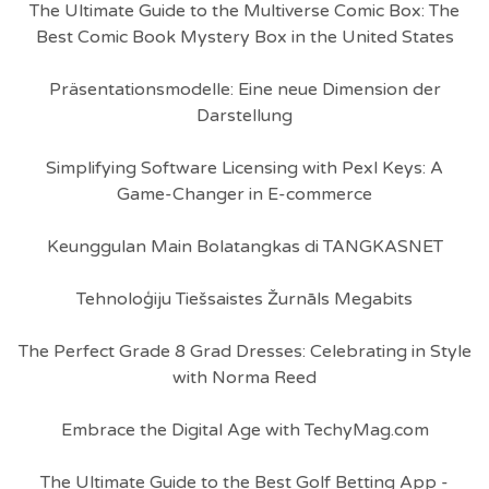
The Ultimate Guide to the Multiverse Comic Box: The
Best Comic Book Mystery Box in the United States
Präsentationsmodelle: Eine neue Dimension der
Darstellung
Simplifying Software Licensing with Pexl Keys: A
Game-Changer in E-commerce
Keunggulan Main Bolatangkas di TANGKASNET
Tehnoloģiju Tiešsaistes Žurnāls Megabits
The Perfect Grade 8 Grad Dresses: Celebrating in Style
with Norma Reed
Embrace the Digital Age with TechyMag.com
The Ultimate Guide to the Best Golf Betting App -