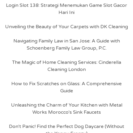
Login Slot 138: Strategi Menemukan Game Slot Gacor
Hari Ini
Unveiling the Beauty of Your Carpets with DK Cleaning
Navigating Family Law in San Jose: A Guide with
Schoenberg Family Law Group, P.C.
The Magic of Home Cleaning Services: Cinderella
Cleaning London
How to Fix Scratches on Glass: A Comprehensive
Guide
Unleashing the Charm of Your Kitchen with Metal
Works Morocco's Sink Faucets
Don't Panic! Find the Perfect Dog Daycare (Without