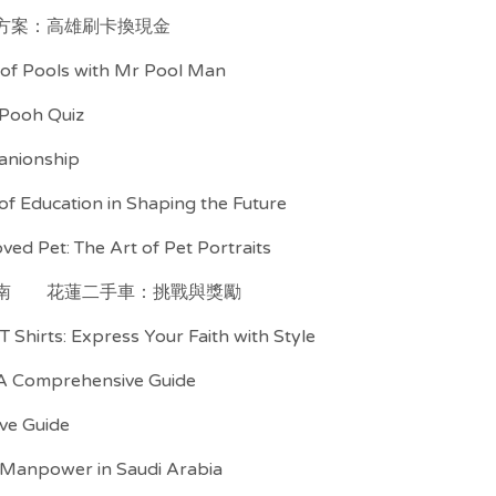
方案：高雄刷卡換現金
d of Pools with Mr Pool Man
 Pooh Quiz
anionship
f Education in Shaping the Future
ved Pet: The Art of Pet Portraits
南
花蓮二手車：挑戰與獎勵
T Shirts: Express Your Faith with Style
 A Comprehensive Guide
ive Guide
 Manpower in Saudi Arabia