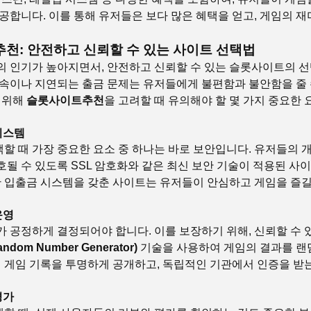
공합니다. 이를 통해 유저들은 보다 많은 혜택을 얻고, 게임의 재
추천: 안전하고 신뢰할 수 있는 사이트 선택법
의 인기가 높아지면서, 안전하고 신뢰할 수 있는 슬롯사이트의 
접속이나 지연되는 출금 문제는 유저들에게 불편함과 불안함을 줄
기 위해
슬롯사이트추천
을 고려할 때 유의해야 할 몇 가지 중요한
 시스템
할 때 가장 중요한 요소 중 하나는 바로 보안입니다. 유저들의 개
호될 수 있도록 SSL 암호화와 같은 최신 보안 기술이 적용된 사
전한 입출금 시스템을 갖춘 사이트는 유저들이 안심하고 게임을 즐길
운영
가 공정하게 결정되어야 합니다. 이를 보장하기 위해, 신뢰할 수 
ndom Number Generator)
기술을 사용하여 게임의 결과를 랜
들의 게임 기록을 투명하게 공개하고, 독립적인 기관에서 인증을 받
평가