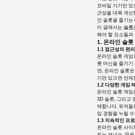
모바일 기기만 있
근성을 대폭 개선했
인 슬롯을 즐기는 
이 글에서는
슬롯
해야 할 요소들과
1. 온라인 슬
1.1 접근성의 편
온라인 슬롯 게임
롯 머신을 즐기기
면, 온라인 슬롯은
기만 있으면 언제
1.2 다양한 게임
온라인 슬롯 게임
3D 슬롯, 그리고
재합니다. 유저들
임 경험을 누릴 수
1.3 지속적인 프
온라인 슬롯 사이
트는 보너스, 무료