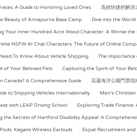
rvices: A Guide to Honoring Loved Ones
高效快捷的解決
the Beauty of Annapurna Base Camp
Dive into the Worl
ng Your Inner Hundred Acre Wood Character: A Winnie the
nime NSFW AI Chat Characters: The Future of Online Comp
 Need To Know About Vehicle Shipping
The Importance o
rit of Your Beloved Pets
Capturing the Spirit of Your Belo
 in Canada? A Comprehensive Guide
花蓮海洋公園門票指
ide to Shipping Vehicles Internationally
Men’s Christian 
Seat with LEAP Driving School
Exploring Trade Finance:
g the Secrets of Hartford Disability Appeal: A Comprehens
irPods: Kagami Wireless Earbuds
Expat Recruitment and