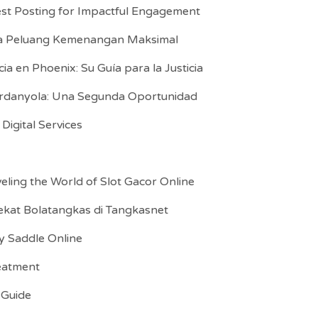
st Posting for Impactful Engagement
ka Peluang Kemenangan Maksimal
 en Phoenix: Su Guía para la Justicia
erdanyola: Una Segunda Oportunidad
igital Services
eling the World of Slot Gacor Online
kat Bolatangkas di Tangkasnet
y Saddle Online
reatment
 Guide