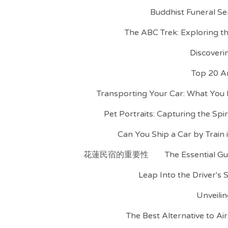
Buddhist Funeral Se
The ABC Trek: Exploring 
Discoveri
Top 20 A
Transporting Your Car: What You
Pet Portraits: Capturing the Spi
Can You Ship a Car by Train
花蓮民宿的重要性
The Essential Gu
Leap Into the Driver's 
Unveilin
The Best Alternative to A